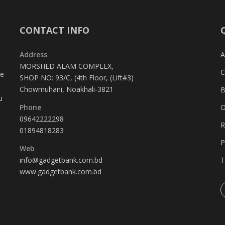
CONTACT INFO
Address
A
MORSHED ALAM COMPLEX,
C
te
SHOP NO: 93/C, (4th Floor, (Lift#3)
Chowmuhani, Noakhali-3821
B
u
Phone
O
09642222298
R
01894818283
P
Web
info@gadgetbank.com.bd
T
www.gadgetbank.com.bd